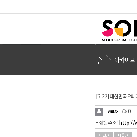
아카이브I
[6.22]대한민국오페라
0
관리자
- 짧은주소:
http://
이전글
다음글